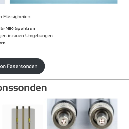
n Flüssigkeiten:
IS-NIR-Spektren
ungen in rauen Umgebungen
ern
tion Fasersonden
ionssonden