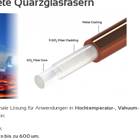
ete Quarzglasfasern
imale Lösung für Anwendungen in
Hochtemperatur-, Vakuum-
in:
;
n bis zu 600 um
;