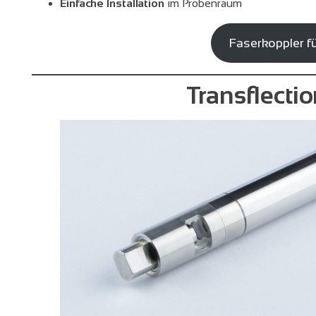
Einfache Installation
im Probenraum
Faserkoppler f
Transflecti