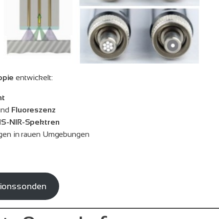
opie
entwickelt:
ht
und
Fluoreszenz
IS-NIR-Spektren
ungen in rauen Umgebungen
xionssonden