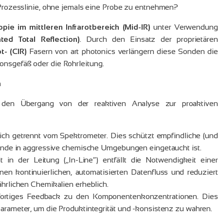
r Prozesslinie, ohne jemals eine Probe zu entnehmen?
pie im mittleren Infrarotbereich (Mid-IR)
unter Verwendung
ed Total Reflection)
. Durch den Einsatz der proprietären
t- (CIR)
Fasern von art photonics verlängern diese Sonden die
onsgefäß oder die Rohrleitung.
n
t den Übergang von der reaktiven Analyse zur proaktiven
ch getrennt vom Spektrometer. Dies schützt empfindliche (und
onde in aggressive chemische Umgebungen eingetaucht ist.
in der Leitung („In-Line“) entfällt die Notwendigkeit einer
en kontinuierlichen, automatisierten Datenfluss und reduziert
hrlichen Chemikalien erheblich.
fortiges Feedback zu den Komponentenkonzentrationen. Dies
rameter, um die Produktintegrität und -konsistenz zu wahren.