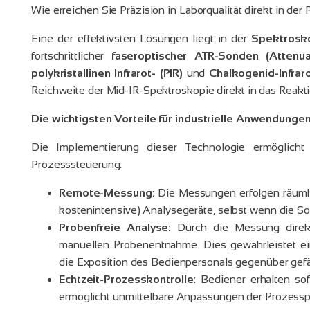
Wie erreichen Sie Präzision in Laborqualität direkt in de
Eine der effektivsten Lösungen liegt in der
Spektrosko
fortschrittlicher
faseroptischer ATR-Sonden (Attenuat
polykristallinen Infrarot- (PIR)
und
Chalkogenid-Infraro
Reichweite der Mid-IR-Spektroskopie direkt in das Reakti
Die wichtigsten Vorteile für industrielle Anwendunge
Die Implementierung dieser Technologie ermöglich
Prozesssteuerung:
Remote-Messung:
Die Messungen erfolgen räumli
kostenintensive) Analysegeräte, selbst wenn die S
Probenfreie Analyse:
Durch die Messung direkt 
manuellen Probenentnahme. Dies gewährleistet ein
die Exposition des Bedienpersonals gegenüber gefä
Echtzeit-Prozesskontrolle:
Bediener erhalten so
ermöglicht unmittelbare Anpassungen der Prozesspa