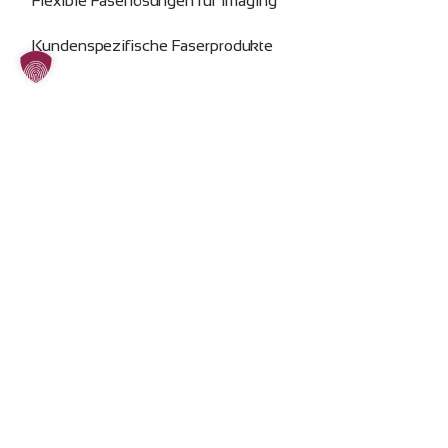
Flexible Faserlösungen für Imaging
Kundenspezifische Faserprodukte
Rechtliche Info
Impressum
Datenschutz
AGB
Cookie-Zustimmung ändern
SOZIALE MEDIEN: